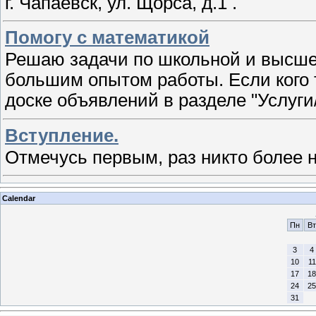
г. Чапаевск, ул. Щорса, д.1 .
Помогу с математикой
Решаю задачи по школьной и высше
большим опытом работы. Если кого т
доске объявлений в разделе "Услуги
Вступление.
Отмечусь первым, раз никто более н
Calendar
Пн
Вт
3
4
10
11
17
18
24
25
31