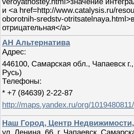
veroyatnostey.html>значение интегр
и <a href=http://www.catalysis.ru/reso
oborotnih-sredstv-otritsatelnaya.ht
отрицательная</a>
АН Альтернатива
Адрес:
446100, Самарская обл., Чапаевск г.
Русь)
Телефоны:
* +7 (84639) 2-22-87
http://maps.yandex.ru/org/101948081
Наш Город, Центр Недвижимости
ул. Ленина, 66, г. Чапаевск, Самарск