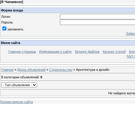
[
В Чапаевске
]
Форма входа
Логин:
Пароль:
запомнить
Забыл
Меню сайта
Главная страница
Информация о сайте
Каталог файлов
Каталог статей
Бло
FAQ (
Главная
»
Доска объявлений
»
Строительство
» Архитектура и дизайн
В категории объявлений
:
0
Не найдено мате
Полная версия сайта