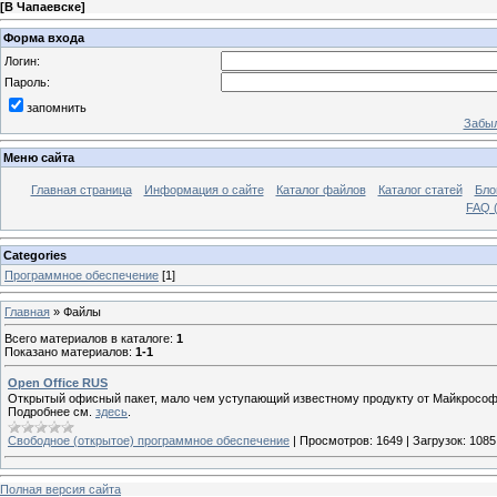
[
В Чапаевске
]
Форма входа
Логин:
Пароль:
запомнить
Забыл
Меню сайта
Главная страница
Информация о сайте
Каталог файлов
Каталог статей
Бло
FAQ (
Categories
Программное обеспечение
[1]
Главная
»
Файлы
Всего материалов в каталоге
:
1
Показано материалов
:
1-1
Open Office RUS
Открытый офисный пакет, мало чем уступающий известному продукту от Майкрософ
Подробнее см.
здесь
.
Свободное (открытое) программное обеспечение
|
Просмотров:
1649
|
Загрузок:
1085
Полная версия сайта