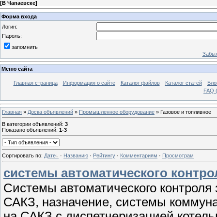
[
В Чапаевске
]
Форма входа
Логин:
Пароль:
запомнить
Забыл
Меню сайта
Главная страница
Информация о сайте
Каталог файлов
Каталог статей
Бло
FAQ (
Главная
»
Доска объявлений
»
Промышленное оборудование
» Газовое и топливное
В категории объявлений
:
3
Показано объявлений
:
1-3
Сортировать по
:
Дате
·
Названию
·
Рейтингу
·
Комментариям
·
Просмотрам
системы автоматического контро
Системы автоматического контроля 
САКЗ, назначение, системы коммуна
на САКЗ с диспетчеризацией котель