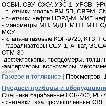
ОСВИ, СВУ, СЖУ, УЗС-1, УРСВ, Э
- счетчики молока РМ-5П, СВЭМ, С
- счетчики нефти НОРД-М, МИГ, не
- манометры МП, МДП, МТП, МТПСд
МСУ
- клапана газовые КЭГ-9720, КТЗ, 
- газоализаторы СОУ-1, Анкат, ЭССА
СТМ-30
-дефектоскопы, твердомеры, толщ
-амперметры, вольтметры, мегоомме
Газовое и топливное
|
Просмотров:
Продаем приборы и оборудовани
Счетчики барабанные ГСБ-400, РГ-7
- счетчики газа промышленные СВГ. 