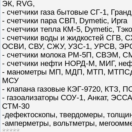
ЭК, RVG,
- cчетчики газа бытовые СГ-1, Гранд
- счетчики пара СВП, Dymetic, Ирга
- счетчики тепла КМ-5, Dymetic, Тэ
- счетчики воды и жидкостей СГВ, 
ОСВИ, СВУ, СЖУ, УЗС-1, УРСВ, Э
- счетчики молока РМ-5П, СВЭМ, С
- счетчики нефти НОРД-М, МИГ, не
- манометры МП, МДП, МТП, МТПСд
МСУ
- клапана газовые КЭГ-9720, КТЗ, 
- газоализаторы СОУ-1, Анкат, ЭССА
СТМ-30
-дефектоскопы, твердомеры, толщ
-амперметры, вольтметры, мегоомме