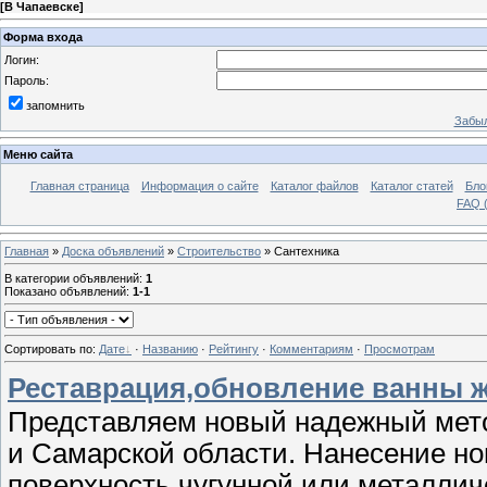
[
В Чапаевске
]
Форма входа
Логин:
Пароль:
запомнить
Забыл
Меню сайта
Главная страница
Информация о сайте
Каталог файлов
Каталог статей
Бло
FAQ (
Главная
»
Доска объявлений
»
Строительство
» Сантехника
В категории объявлений
:
1
Показано объявлений
:
1-1
Сортировать по
:
Дате
·
Названию
·
Рейтингу
·
Комментариям
·
Просмотрам
Реставрация,обновление ванны 
Представляем новый надежный мето
и Самарской области. Нанесение но
поверхность чугунной или металличе