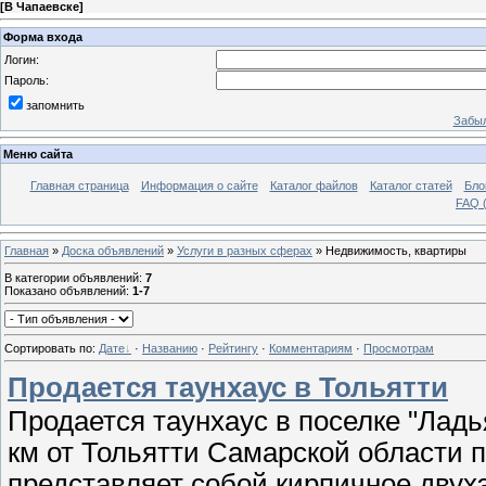
[
В Чапаевске
]
Форма входа
Логин:
Пароль:
запомнить
Забыл
Меню сайта
Главная страница
Информация о сайте
Каталог файлов
Каталог статей
Бло
FAQ (
Главная
»
Доска объявлений
»
Услуги в разных сферах
» Недвижимость, квартиры
В категории объявлений
:
7
Показано объявлений
:
1-7
Сортировать по
:
Дате
·
Названию
·
Рейтингу
·
Комментариям
·
Просмотрам
Продается таунхаус в Тольятти
Продается таунхаус в поселке "Ладь
км от Тольятти Самарской области п
представляет собой кирпичное двух