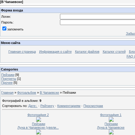
[
В Чапаевске
]
Форма входа
Логин:
Пароль:
запомнить
Забыл
Меню сайта
Главная страница
Информация о сайте
Каталог файлов
Каталог статей
Бло
FAQ (
Categories
Пейзажи
[9]
Портреты
[1]
Прочее
[5]
Главная
»
Фотоальбом
»
В Чапаевске
» Пейзажи
Фотографий в альбоме
:
9
Сортировать по
:
Дате
·
Рейтингу
·
Комментариям
·
Просмотрам
Фотография 2
Фотография 1
Пейзажи
Пейзажи
Луна в Чапаевске (увели...
Луна в Чапаевске