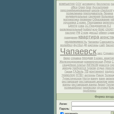
компьютер
ОЗУ
антивирус
бесплатно
па
office
Open
блог
бухгалтерия
персонифицированный
школа
checkxml
поликлиника
преподаватель
Ленина
индивидуальные
сведения
больница
математика
проверки
Образование
пф
хрущевка
2-комн.
Программа
репетит
Центр
сова
1С:Предприятие 8.2
бокс
спорт
развлекательный
hotbird
мэр
паспорт
РФ
2-ком
дюсш2
обмен
сда
квартира
агенств
гражданин
недвижимость
Чапаева
Самоцвет
волейбол
футбол
ДК
картины
сайт
баске
Чапаевск
загс
Справо
продам
бюро
справка
3-комн. кварти
Луна
Железнодорожная
коммерческая
C
свадебное платье
INFINUM
красота
го
аренда
требуются
туризм
отдых
проспе
ТВ
ГАЗель
континент
радуг
Гараж
триколор
НТВ+
антенны
Рикор
Телека
Туристическое
Ногти
ванну
ванн
акрил
реставрация
реставрация акрилом
рем
ванны
реставрация ванны
Акрил
Тепли
поликарбонат
перевозки
грузчики
Кож
проблемы
Форма вход
Логин:
Пароль:
запомнить