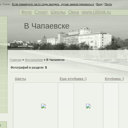
ас
Гость
.
Если планируете часто сюда заходить, лучше зарегистрироваться
|
Вход
|
Почта
Фото
Спорт
Школы
Окна
www.citilink.ru
В Чапаевске
Главная
»
Фотоальбом
» В Чапаевске
Фотографий в разделе
:
5
Цветы
Еще клубника :)
Клубника :)
25.11.2010
25.11.2010
2
а