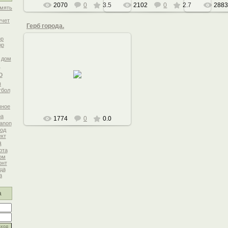
2070
0
3.5
2102
0
2.7
2883
мять
учет
Герб города.
р
ор
дом
м
18.11.2010
о
Начнем, пожалуй, с герба.
ы
тбол
чное
ра
1774
0
0.0
anon
род
кт
а
рта
ом
онт
ца
а
а