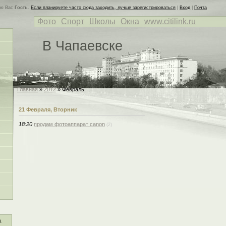
ую Вас
Гость
.
Если планируете часто сюда заходить, лучше зарегистрироваться
|
Вход
|
Почта
Фото
Спорт
Школы
Окна
www.citilink.ru
В Чапаевске
Главная
»
2012
»
Февраль
21 Февраля, Вторник
18:20
продам фотоаппарат canon
(2)
а