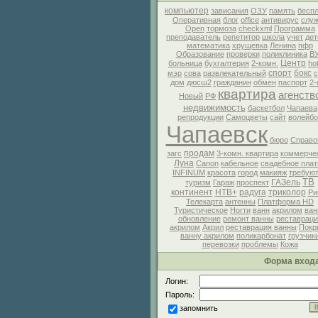
компьютер
зависания
ОЗУ
память
бесп
Оперативная
блог
office
антивирус
слу
Open
тормоза
checkxml
Программа
преподаватель
репетитор
школа
учет
дет
математика
хрущевка
Ленина
пфр
Образование
проверки
поликлиника
В
Центр
больница
бухгалтерия
2-комн.
ho
спорт
бокс
мэр
сова
развлекательный
дом
дюсш2
гражданин
обмен
паспорт
2-
квартира
агенств
Новый
РФ
недвижимость
баскетбол
Чапаева
репродукции
Самоцветы
сайт
волейбо
Чапаевск
бюро
Справо
продам
загс
3-комн. квартира
коммерче
Луна
Canon
кабельное
свадебное плат
INFINUM
красота
город
макияж
требую
ТВ
ГАЗель
туризм
Гараж
проспект
континент
НТВ+
радуга
триколор
Ри
Телекарта
антенны
Платформа HD
Туристическое
Ногти
ванн
акрилом
ван
обновление
ремонт ванны
реставраци
акрилом
Акрил
реставрация ванны
Покр
ванну акрилом
поликарбонат
грузчик
перевозки
проблемы
Кожа
Форма вход
Логин:
Пароль:
запомнить