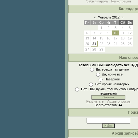
Забыл пароль
|
Регистрация
Календар
«
Февраль 2012
»
Пн
Вт
Ср
Чт
Пт
Сб
Вс
1
2
3
4
5
6
7
8
9
10
11
12
13
14
15
16
17
18
19
20
21
22
23
24
25
26
27
28
29
Наш опро
Готовы ли Вы Соблюдать все ПДД
Да, всегда так делаю
Да, но не все
Наверное
Нет, кроме некоторых
Нет, ПДД нужны только чтобы обди
водителей
Результаты
|
Архив опросов
Всего ответов:
44
Поис
Архив записе