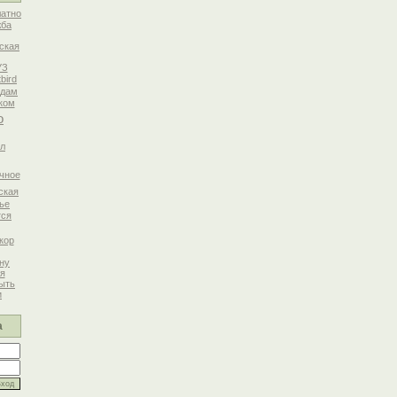
латно
жба
ская
УЗ
tbird
сдам
ком
о
л
чное
ская
ье
тся
кор
ну
я
ыть
и
а