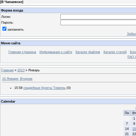
[
В Чапаевске
]
Форма входа
Логин:
Пароль:
запомнить
Забыл
Меню сайта
Главная страница
Информация о сайте
Каталог файлов
Каталог статей
Бло
FAQ (
Главная
»
2013
»
Январь
15 Января, Вторник
15:58
свадебные букеты Тюмень
(0)
Calendar
Пн
Вт
1
7
8
14
15
21
22