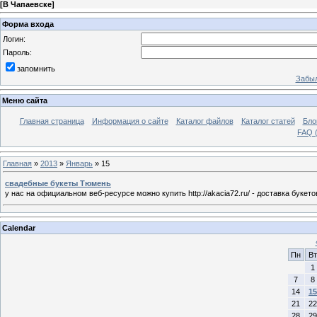
[
В Чапаевске
]
Форма входа
Логин:
Пароль:
запомнить
Забыл
Меню сайта
Главная страница
Информация о сайте
Каталог файлов
Каталог статей
Бло
FAQ (
Главная
»
2013
»
Январь
»
15
свадебные букеты Тюмень
у нас на официальном веб-ресурсе можно купить http://akacia72.ru/ - доставка букет
Calendar
Пн
Вт
1
7
8
14
15
21
22
28
29