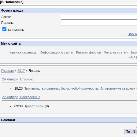
[
В Чапаевске
]
Форма входа
Логин:
Пароль:
запомнить
Забыл
Меню сайта
Главная страница
Информация о сайте
Каталог файлов
Каталог статей
Бло
FAQ (
Главная
»
2017
»
Январь
24 Января, Вторник
18:23
Производство сварных балок любой сложности. Изготовление сварных
22 Января, Воскресенье
09:39
Привет всем
(0)
Calendar
Пн
Вт