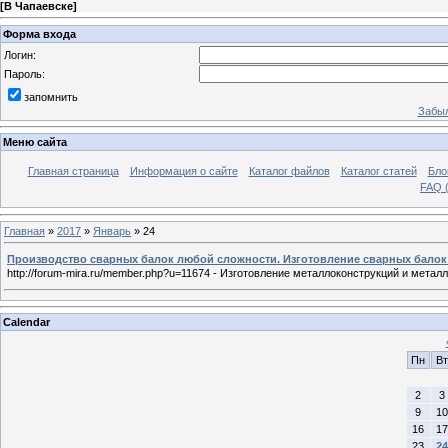
[
В Чапаевске
]
Форма входа
Логин:
Пароль:
запомнить
Забыл
Меню сайта
Главная страница
Информация о сайте
Каталог файлов
Каталог статей
Бло
FAQ (
Главная
»
2017
»
Январь
»
24
Производство сварных балок любой сложности. Изготовление сварных балок
http://forum-mira.ru/member.php?u=11674 - Изготовление металлоконструкций и мета
Calendar
Пн
Вт
2
3
9
10
16
17
23
24