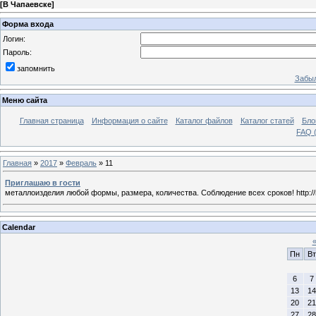
[
В Чапаевске
]
Форма входа
Логин:
Пароль:
запомнить
Забыл
Меню сайта
Главная страница
Информация о сайте
Каталог файлов
Каталог статей
Бло
FAQ (
Главная
»
2017
»
Февраль
»
11
Приглашаю в гости
металлоизделия любой формы, размера, количества. Соблюдение всех сроков! http:/
Calendar
Пн
Вт
6
7
13
14
20
21
27
28